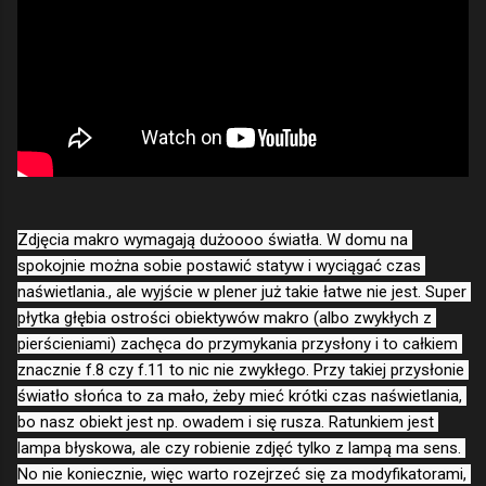
Zdjęcia makro wymagają dużoooo światła. W domu na 
spokojnie można sobie postawić statyw i wyciągać czas 
naświetlania., ale wyjście w plener już takie łatwe nie jest. Super 
płytka głębia ostrości obiektywów makro (albo zwykłych z 
pierścieniami) zachęca do przymykania przysłony i to całkiem 
znacznie f.8 czy f.11 to nic nie zwykłego. Przy takiej przysłonie 
światło słońca to za mało, żeby mieć krótki czas naświetlania, 
bo nasz obiekt jest np. owadem i się rusza. Ratunkiem jest 
lampa błyskowa, ale czy robienie zdjęć tylko z lampą ma sens. 
No nie koniecznie, więc warto rozejrzeć się za modyfikatorami, 