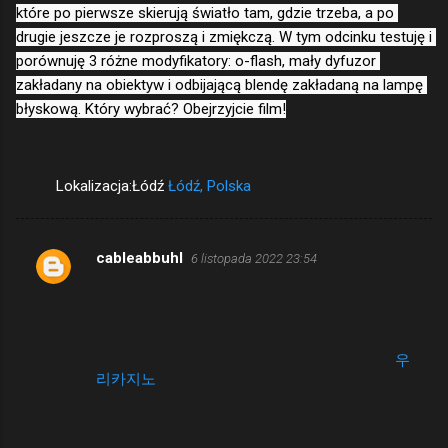
które po pierwsze skierują światło tam, gdzie trzeba, a po 
drugie jeszcze je rozproszą i zmiękczą. W tym odcinku testuję i 
porównuję 3 różne modyfikatory: o-flash, mały dyfuzor 
zakładany na obiektyw i odbijającą blendę zakładaną na lampę 
błyskową. Który wybrać? Obejrzyjcie film!
Lokalizacja:Łódź
Łódź, Polska
cableabbuhl
6 listopada 2022 23:54
K
The best bookmakers additionally provide live
o
betting, where you'll be able to|you probably
m
can} wager on video games as they take place.
Our final benchmark through the research was
e
cell compatibility. All the casinos listed above
우
리카지노
are mobile-friendly, offering
n
customers a tremendous gambling expertise on
t
the go. BetOnline presents an entirely different
web site on cellphones and tablets. Although
a