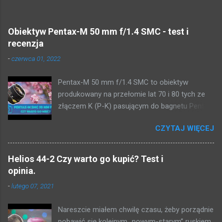
z
e
Popularne posty z tego bloga
ś
l
Obiektyw Pentax-M 50 mm f/1.4 SMC - test i
i
recenzja
j
k
-
czerwca 01, 2022
o
m
e
Pentax-M 50 mm f/1.4 SMC to obiektyw
n
produkowany na przełomie lat 70 i 80 tych ze
t
złączem K (P-K) pasującym do bagnetu Pentax.
a
r
Jest tych szkieł całkiem sporo na rynku, a ze
z
CZYTAJ WIĘCEJ
względu na to, że nie mają gwintu m42 i nie
każdy zdaje sobie sprawę, że można je dzięki
specjalnym adapterom podłączyć do
Helios 44-2 Czy warto go kupić? Test i
nowoczesnych aparatów cyfrowych ich ceny
opinia.
nie są najwyższe. Ja swój kupiłem poniżej 200
-
lutego 07, 2021
zł i jestem z niego całkiem zadowolony, ale po
szczegóły zapraszam do obejrzenia filmu.
Nareszcie miałem chwilę czasu, żeby porządnie
pobawić się kolejnym „nowym-starym” ruskiem