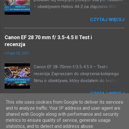
– obiektywem Helios 44-2 na złączenie M42.
Szkiełko jest zdaje się z 1974 roku, wiec parę
CZYTAJ WIĘCEJ
lat już ma. Helios 44-2 jest moim prywatnym
zwycięzcą w konkursie nakładów na obiektyw,
bo z przesyłką kupiłem go za 100 PLN.
Canon EF 28 70 mm f/ 3.5-4.5 II Test i
Obiektyw w tym wieku ma swoje wady, ale dla
recenzja
tych wad właśnie kupuję się obiektywy vintage.
-
maja 03, 2021
Nie wiem oczywiście czy wszystkie takie są, ale
moja sztuka ma specyficzny kolor i kontrast
Canon EF 28-70mm f/3.5-4.5 II – Test i
(oprócz typowego swirrly bokeh) dający
recenzja Zapraszam do obejrzenia kolejnego
zdjęciom taki jakby filmowy look i to już prosto
filmu o obiektywie, który dostałem do testów
z aparatu, bez żadnych kombinacji w post
od Sebastiana (POZDROWIENIA !!!). Tym
produkcji. Zapraszam do oglądania, jeśli macie
CZYTAJ WIĘCEJ
razem jest to kompletnie inny obiektyw –
takie same Heliosy podzielcie się proszę
Canon dla bagnetu EF i dopiero drugi raz w
This site uses cookies from Google to deliver its services
opiniami czy zachowują się podobnie.
and to analyze traffic. Your IP address and user-agent are
moich testach obiektyw typu
shared with Google along with performance and security
zoom. Ogniskowa Canona EF 28-70 mm jest
Obsługiwane przez usługę Blogger
metrics to ensure quality of service, generate usage
bardzo uniwersalna – powiedziałbym idealna na
statistics, and to detect and address abuse.